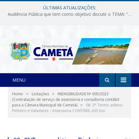
ÚLTIMAS ATUALIZAÇÕES:
Audiência Pública que tem como objetivo discutir o TEMA: “Fornecimento de Energia Elétrica em Debate: Tarifas, Qualidade e Atendimento dos Serviços”
MENU
»
»
Home
Licitações
INEXIGIBILIDADE Nº 005/2023
(Contratação de serviço de assessoria e consultoria contábil
»
para a Câmara Municipal de Cametá)
08- 3° Termo aditivo-
Pinheiro e Valadares – Assessoria CONTÁBIL ASS Ass