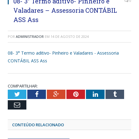
08- 3° Termo aditivo- Pinheiro e
0
Valadares – Assessoria CONTÁBIL
ASS Ass
POR
ADMINISTRADOR
EM
14 DE AGOSTO DE 2024
08- 3° Termo aditivo- Pinheiro e Valadares - Assessoria
CONTÁBIL ASS Ass
COMPARTILHAR:
Twitter
Facebook
Google+
Pinterest
LinkedIn
Tumblr
Email
CONTEÚDO RELACIONADO