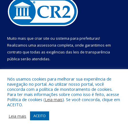
Muito mais que
criar site
ou
sistema para prefeituras
!
Realizamos uma
assessoria
completa, onde garantimos em
contrato que todas as exigências das
leis de transparência
pública
serão atendidas.
Conheça o
PNTP
e o
Radar da Transparência Pública
Nós usamos cookies para melhorar sua experiência de
navegação no portal. Ao utilizar nosso portal, você
concorda com a política de monitoramento de cookies.
Para ter mais informações sobre como isso é feito, acesse
Política de cookies (
Leia mais
). Se você concorda, clique em
Todos os direitos reservados a Câmara Municipal de Cametá.
ACEITO.
Mapa do Site
Acessar Área Administrativa
Leia mais
ACEITO
Acessar Webmail